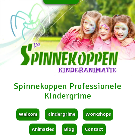
Spinnekoppen Professionele
Kindergrime
Welkom
Kindergrime
Workshops
Animaties
Blog
Contact